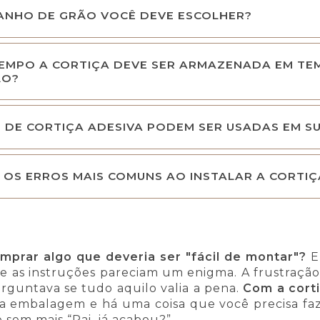
ANHO DE GRÃO VOCÊ DEVE ESCOLHER?
EMPO A CORTIÇA DEVE SER ARMAZENADA EM TE
ÃO?
 DE CORTIÇA ADESIVA PODEM SER USADAS EM SU
 OS ERROS MAIS COMUNS AO INSTALAR A CORTIÇ
prar algo que deveria ser "fácil de montar"?
E
l e as instruções pareciam um enigma. A frustraçã
rguntava se tudo aquilo valia a pena.
Com a cort
 a embalagem e há uma coisa que você precisa faz
e sem mais “Pai, já acabou?”