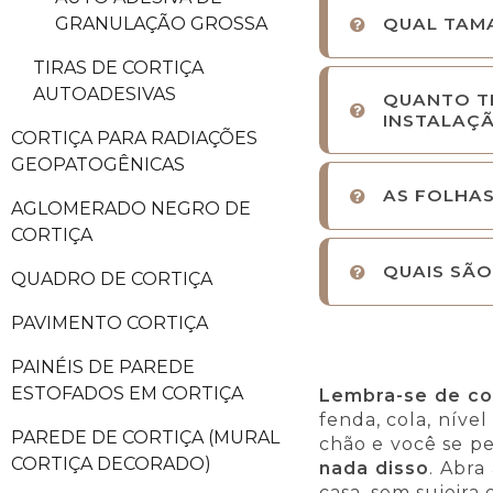
GRANULAÇÃO GROSSA
QUAL TAM
TIRAS DE CORTIÇA
AUTOADESIVAS
QUANTO T
INSTALAÇ
CORTIÇA PARA RADIAÇÕES
GEOPATOGÊNICAS
AS FOLHAS
AGLOMERADO NEGRO DE
CORTIÇA
QUAIS SÃO
QUADRO DE CORTIÇA
PAVIMENTO CORTIÇA
PAINÉIS DE PAREDE
ESTOFADOS EM CORTIÇA
Lembra-se de com
fenda, cola, níve
PAREDE DE CORTIÇA (MURAL
chão e você se pe
CORTIÇA DECORADO)
nada disso
. Abra
casa, sem sujeira 