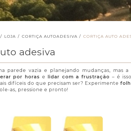
/
LOJA
/
CORTIÇA AUTOADESIVA
/
CORTIÇA AUTO ADE
auto adesiva
a parede vazia e planejando mudanças, mas a 
erar por horas
e
lidar com a frustração
– é iss
mais difíceis do que precisam ser? Experimente
fol
Cole-as, pressione e pronto!