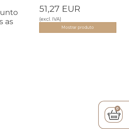
51,27 EUR
junto
(excl. IVA)
s as
Mostrar produto
0