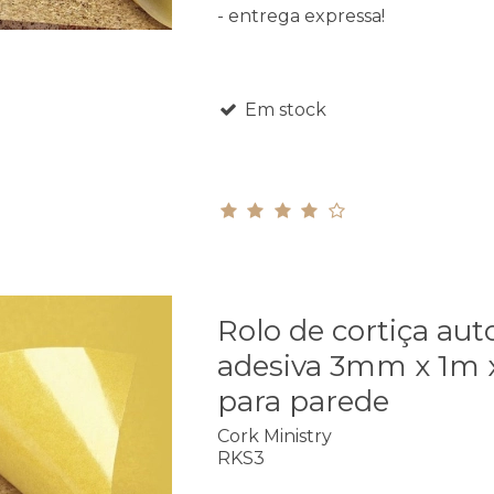
- entrega expressa!
Em stock
Rolo de cortiça aut
adesiva 3mm x 1m 
para parede
Cork Ministry
RKS3