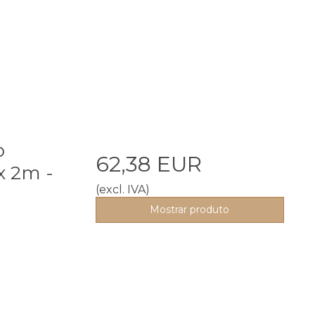
o
62,38 EUR
x 2m -
(excl. IVA)
Mostrar produto