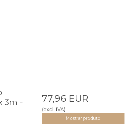
o
77,96 EUR
x 3m -
(excl. IVA)
Mostrar produto