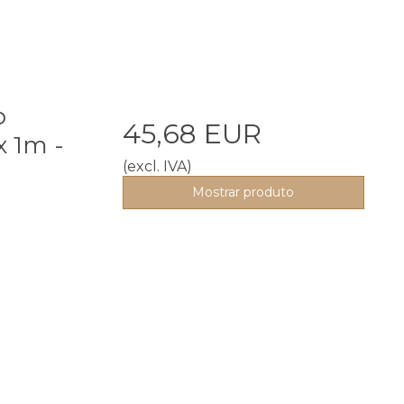
o
45,68 EUR
x 1m -
(excl. IVA)
Mostrar produto