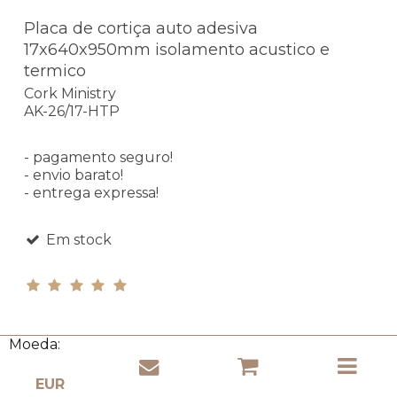
Placa de cortiça auto adesiva
17x640x950mm isolamento acustico e
termico
Cork Ministry
AK-26/17-HTP
- pagamento seguro!
- envio barato!
- entrega expressa!
Em stock
Moeda:
62,23 EUR
(excl. IVA)