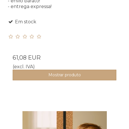
- envio barato!
- entrega expressa!
Em stock
61,08 EUR
(excl. IVA)
Mostrar produto