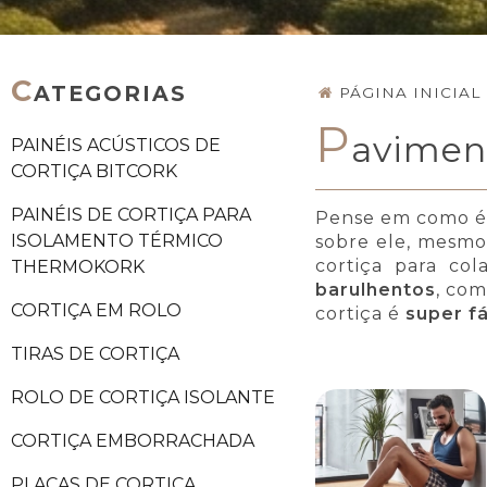
C
ATEGORIAS
PÁGINA INICIAL
P
aviment
PAINÉIS ACÚSTICOS DE
CORTIÇA BITCORK
PAINÉIS DE CORTIÇA PARA
Pense em como é 
ISOLAMENTO TÉRMICO
sobre ele, mesmo
cortiça para col
THERMOKORK
barulhentos
, com
CORTIÇA EM ROLO
cortiça é
super fá
TIRAS DE CORTIÇA
ROLO DE CORTIÇA ISOLANTE
CORTIÇA EMBORRACHADA
PLACAS DE CORTIÇA