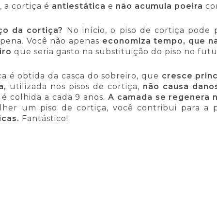
, a cortiça é
antiestática
e
não acumula poeira
co
ço da cortiça?
No início, o piso de cortiça pode
 pena. Você não apenas
economiza tempo, que nã
iro
que seria gasto na substituição do piso no futu
ça é obtida da casca do sobreiro, que
cresce prin
a,
utilizada nos pisos de cortiça,
não causa danos
 é colhida a cada 9 anos.
A camada se regenera n
her um piso de cortiça, você contribui para a 
icas.
Fantástico!