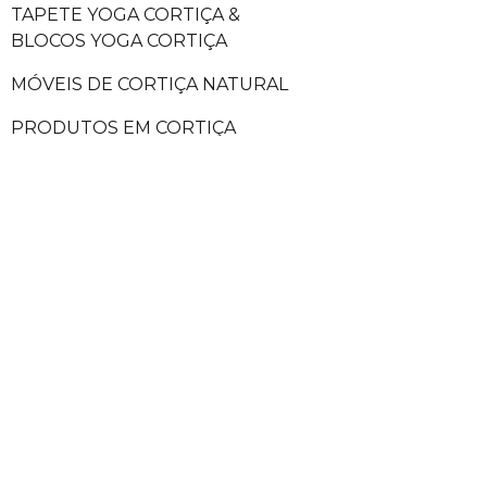
TAPETE YOGA CORTIÇA &
BLOCOS YOGA CORTIÇA
MÓVEIS DE CORTIÇA NATURAL
PRODUTOS EM CORTIÇA
QUADRO DE CORTIÇA
INDEPENDENTE
CORTIÇA VIRGEM
ROLHAS DE CORTIÇA
AMOSTRAS DE CORTIÇA
PAGAMENTOS SEGUROS
ENV