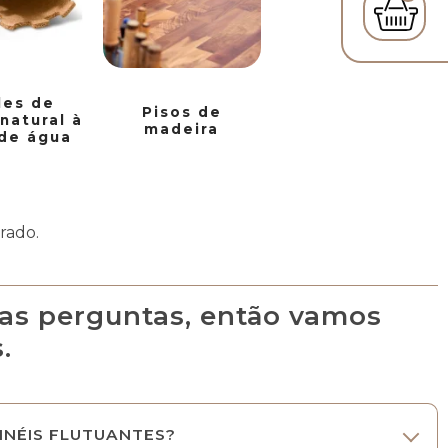
les de
Pisos de
 natural à
madeira
de água
rado.
as perguntas, então vamos
.
INÉIS FLUTUANTES?