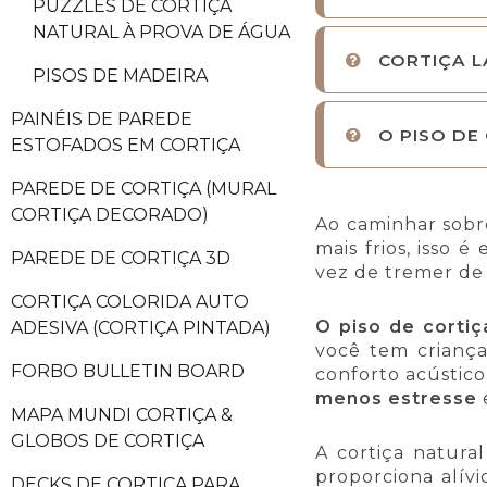
PUZZLES DE CORTIÇA
NATURAL À PROVA DE ÁGUA
CORTIÇA L
PISOS DE MADEIRA
PAINÉIS DE PAREDE
O PISO DE
ESTOFADOS EM CORTIÇA
PAREDE DE CORTIÇA (MURAL
CORTIÇA DECORADO)
Ao caminhar sobr
mais frios, isso 
PAREDE DE CORTIÇA 3D
vez de tremer de 
CORTIÇA COLORIDA AUTO
O piso de corti
ADESIVA (CORTIÇA PINTADA)
você tem criança
FORBO BULLETIN BOARD
conforto acústico
menos estresse
MAPA MUNDI CORTIÇA &
GLOBOS DE CORTIÇA
A cortiça natura
proporciona alív
DECKS DE CORTIÇA PARA