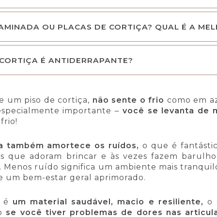
AMINADA OU PLACAS DE CORTIÇA? QUAL É A ME
 CORTIÇA É ANTIDERRAPANTE?
e um piso de cortiça,
não sente o frio
como em azu
é especialmente importante –
você se levanta de
frio!
ça também amortece os ruídos,
o que é fantásti
s que adoram brincar e às vezes fazem barulho, 
. Menos ruído significa um ambiente mais tranquil
e um bem-estar geral aprimorado.
l é
um material saudável, macio e resiliente,
o 
io
se você tiver problemas de dores nas articul