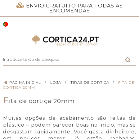
ENVIO GRATUITO PARA TODAS AS
ENCOMENDAS
/
/
/
PÁGINA INICIAL
LOJA
TIRAS DE CORTIÇA
FITA DE
CORTIÇA 20MM
F
ita de cortiça 20mm
Muitas opções de acabamento são feitas de
plástico – podem parecer boas no início, mas se
desgastam rapidamente. Você gasta dinheiro e,
em poucos meses, já estão rachadas,