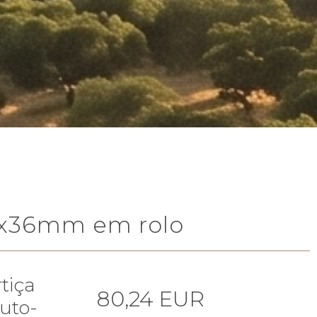
6x36mm em rolo
tiça
80,24 EUR
uto-