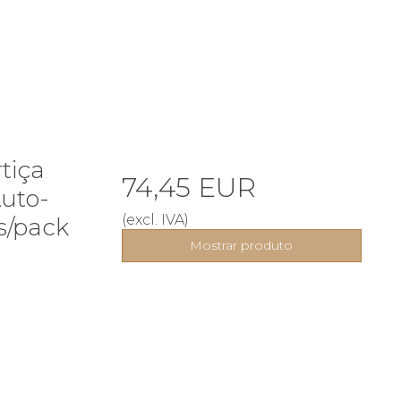
tiça
74,45 EUR
uto-
(excl. IVA)
s/pack
Mostrar produto