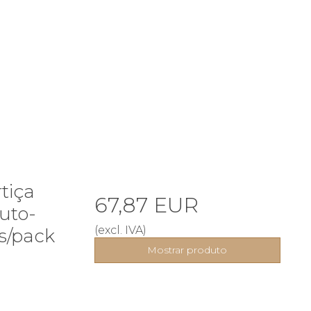
tiça
67,87 EUR
uto-
(excl. IVA)
s/pack
Mostrar produto