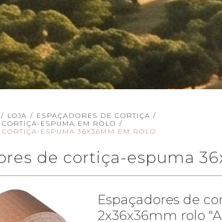
/
LOJA
/
ESPAÇADORES DE CORTIÇA
/
 CORTIÇA-ESPUMA EM ROLO
/
 CORTIÇA-ESPUMA 36X36MM EM ROLO
ores de cortiça-espuma 3
Espaçadores de cor
2x36x36mm rolo "A