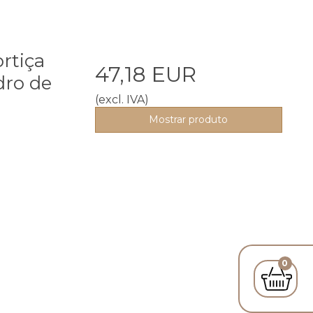
rtiça
47,18 EUR
dro de
(excl. IVA)
Mostrar produto
0