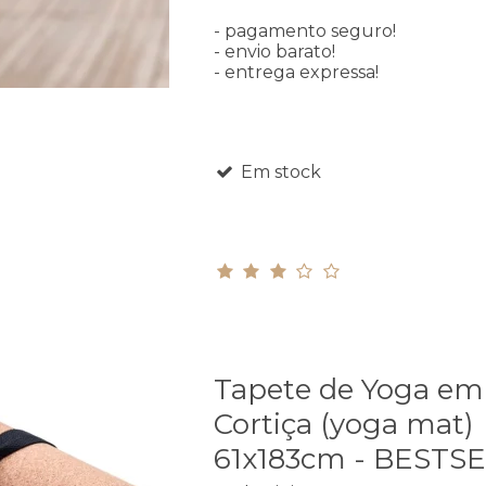
- pagamento seguro!
- envio barato!
- entrega expressa!
Em stock
Tapete de Yoga em
Cortiça (yoga mat)
61x183cm - BESTS