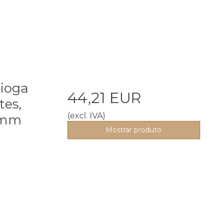
 ioga
44,21 EUR
tes,
(excl. IVA)
7mm
Mostrar produto