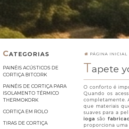
C
ATEGORIAS
PÁGINA INICIAL
T
apete y
PAINÉIS ACÚSTICOS DE
CORTIÇA BITCORK
PAINÉIS DE CORTIÇA PARA
O conforto é imp
ISOLAMENTO TÉRMICO
Quando os acessó
completamente. As
THERMOKORK
que materiais qu
CORTIÇA EM ROLO
suaves para a pe
ioga
são
fabrica
TIRAS DE CORTIÇA
proporciona uma 