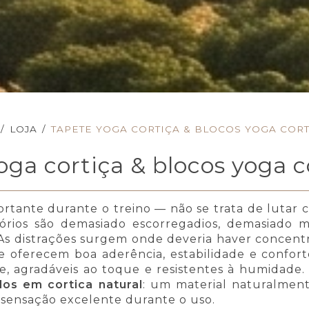
/
LOJA
/
TAPETE YOGA CORTIÇA & BLOCOS YOGA CORT
oga cortiça & blocos yoga c
ortante durante o treino — não se trata de lutar 
rios são demasiado escorregadios, demasiado mac
 distrações surgem onde deveria haver concentraçã
e oferecem boa aderência, estabilidade e confor
le, agradáveis ao toque e resistentes à humidade.
dos em cortica natural
: um material naturalment
sensação excelente durante o uso.