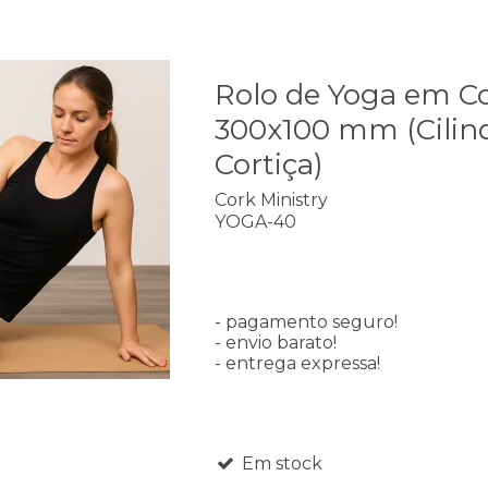
Rolo de Yoga em Co
300x100 mm (Cilin
Cortiça)
Cork Ministry
YOGA-40
- pagamento seguro!
- envio barato!
- entrega expressa!
Em stock