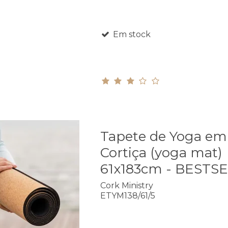
Em stock
Tapete de Yoga em
Cortiça (yoga mat)
61x183cm - BESTS
Cork Ministry
ETYM138/61/5