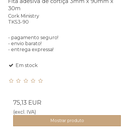
Fita adesiva de cortiça 3mm x 90mm x
30m
Cork Ministry
TKS3-90
- pagamento seguro!
- envio barato!
- entrega expressa!
Em stock
75,13 EUR
(excl. IVA)
Mostrar produto