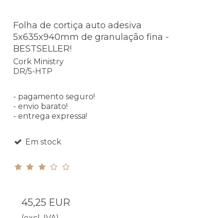
Folha de cortiça auto adesiva
5x635x940mm de granulação fina -
BESTSELLER!
Cork Ministry
DR/5-HTP
- pagamento seguro!
- envio barato!
- entrega expressa!
Em stock
45,25 EUR
(excl. IVA)