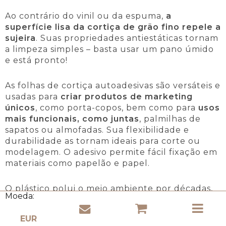
Ao contrário do vinil ou da espuma,
a
superfície lisa da cortiça de grão fino repele a
sujeira
. Suas propriedades antiestáticas tornam
a limpeza simples – basta usar um pano úmido
e está pronto!
As folhas de cortiça autoadesivas são versáteis e
usadas para
criar produtos de marketing
únicos
, como porta-copos, bem como para
usos
mais funcionais, como juntas
, palmilhas de
sapatos ou almofadas. Sua flexibilidade e
durabilidade as tornam ideais para corte ou
modelagem. O adesivo permite fácil fixação em
materiais como papelão e papel.
O plástico polui o meio ambiente por décadas,
Moeda:
enquanto a cortiça se biodegrada
naturalmente.
Totalmente renovável,
biodegradável e natural!
Além disso, a