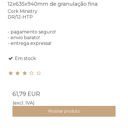
12x635x940mm de granulação fina
Cork Ministry
DR/12-HTP
- pagamento seguro!
- envio barato!
- entrega expressa!
Em stock
61,79 EUR
(excl. IVA)
Mostrar produto