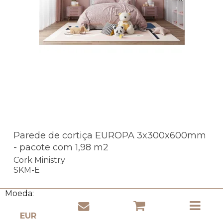
Parede de cortiça EUROPA 3x300x600mm
- pacote com 1,98 m2
Cork Ministry
SKM-E
Moeda:
- pagamento seguro!
- envio barato!
- entrega expressa!