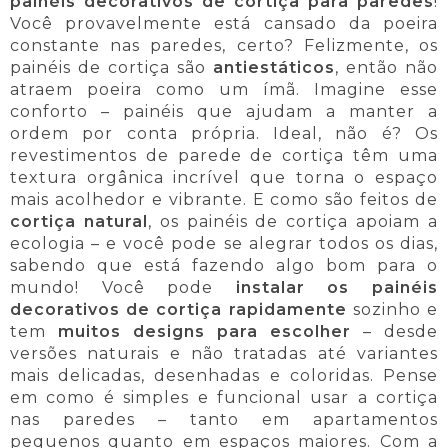
painéis decorativos de cortiça para paredes
!
Você provavelmente está cansado da poeira
constante nas paredes, certo? Felizmente, os
painéis de cortiça são
antiestáticos
, então não
atraem poeira como um ímã. Imagine esse
conforto – painéis que ajudam a manter a
ordem por conta própria. Ideal, não é? Os
revestimentos de parede de cortiça têm uma
textura orgânica incrível que torna o espaço
mais acolhedor e vibrante. E como são feitos de
cortiça natural
, os painéis de cortiça apoiam a
ecologia – e você pode se alegrar todos os dias,
sabendo que está fazendo algo bom para o
mundo! Você pode
instalar os painéis
decorativos de cortiça rapidamente
sozinho e
tem
muitos designs para escolher
– desde
versões naturais e não tratadas até variantes
mais delicadas, desenhadas e coloridas. Pense
em como é simples e funcional usar a cortiça
nas paredes – tanto em apartamentos
pequenos quanto em espaços maiores. Com a