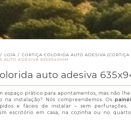
/
LOJA
/
CORTIÇA COLORIDA AUTO ADESIVA (CORTIÇA
A AUTO ADESIVA 635X940MM
colorida auto adesiva 63
m espaço prático para apontamentos, mas não lhe
ro na instalação? Nós compreendemos. Os
painé
idos e fáceis de instalar – sem perfurações,
um escritório em casa, na cozinha ou no quar