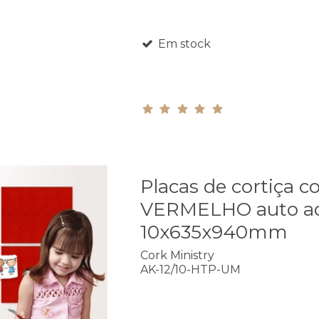
Em stock
Placas de cortiça co
VERMELHO auto ad
10x635x940mm
Cork Ministry
AK-12/10-HTP-UM