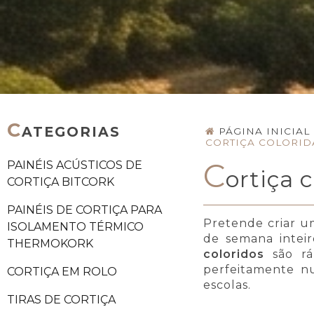
C
ATEGORIAS
PÁGINA INICIAL
CORTIÇA COLORID
C
PAINÉIS ACÚSTICOS DE
ortiça 
CORTIÇA BITCORK
PAINÉIS DE CORTIÇA PARA
Pretende criar u
ISOLAMENTO TÉRMICO
de semana intei
THERMOKORK
coloridos
são ráp
perfeitamente n
CORTIÇA EM ROLO
escolas.
TIRAS DE CORTIÇA