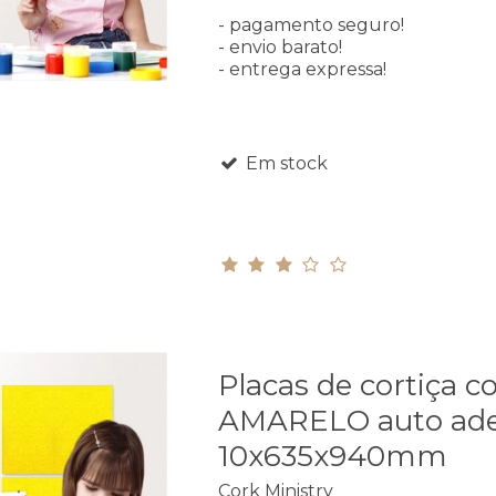
- pagamento seguro!
- envio barato!
- entrega expressa!
Em stock
Placas de cortiça co
AMARELO auto ade
10x635x940mm
Cork Ministry