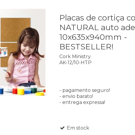
Placas de cortiça co
NATURAL auto ade
10x635x940mm -
BESTSELLER!
Cork Ministry
AK-12/10-HTP
- pagamento seguro!
- envio barato!
- entrega expressa!
Em stock