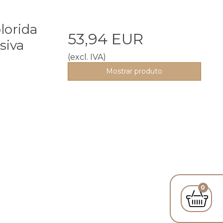
lorida
53,94 EUR
siva
(excl. IVA)
Mostrar produto
0