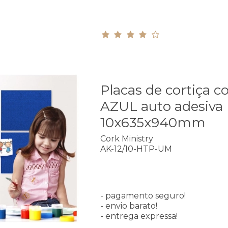
Placas de cortiça co
AZUL auto adesiva
10x635x940mm
Cork Ministry
AK-12/10-HTP-UM
- pagamento seguro!
- envio barato!
- entrega expressa!