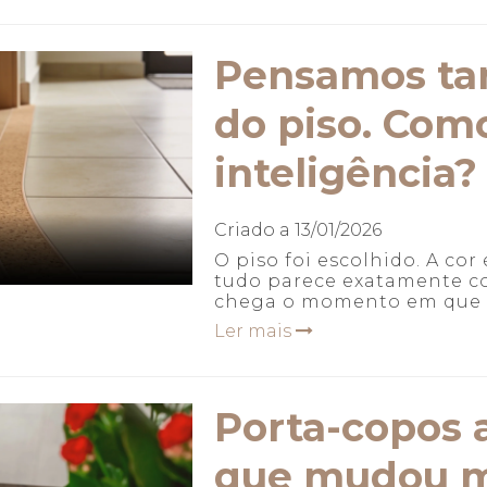
Pensamos tar
do piso. Com
inteligência?
Criado a
13/01/2026
O piso foi escolhido. A cor
tudo parece exatamente co
chega o momento em que al
Ler mais
Porta-copos 
que mudou m