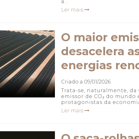
a...
Ler mais
O maior emi
desacelera a
energias reno
Criado a
09/01/2026
Trata-se, naturalmente, da
emissor de CO₂ do mundo 
protagonistas da economia 
Ler mais
O saca-rolha