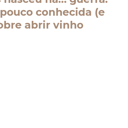
 pouco conhecida (e
obre abrir vinho
uma leve resistência, a mão executa um gesto
to clic . O vinho está aberto. O saca-rolhas —
entemente banal — parece um elemento...