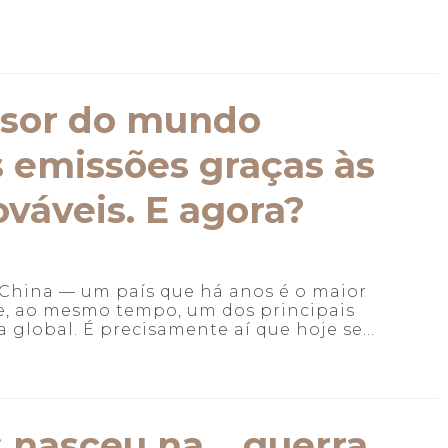
ssor do mundo
s emissões graças às
váveis. E agora?
 China — um país que há anos é o maior
e, ao mesmo tempo, um dos principais
global. É precisamente aí que hoje se...
s nasceu na… guerra.