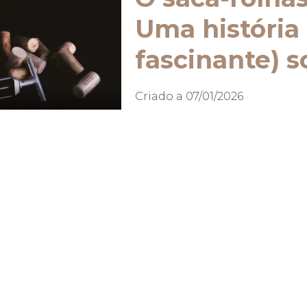
Uma história
fascinante) s
Criado a
07/01/2026
A cortiça natural oferece 
familiar, ouve-se um discre
um objeto pequeno e apar
Ler mais
1
2
3
4
5
6