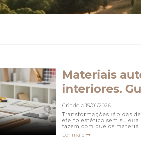
Materiais au
interiores. G
Criado a
15/01/2026
Transformações rápidas de 
efeito estético sem sujeir
fazem com que os materiais
Ler mais