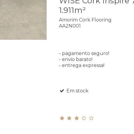
WISE Cork Inspire 
1.911m²
Amorim Cork Flooring
AA2N001
- pagamento seguro!
- envio barato!
- entrega expressa!
Em stock