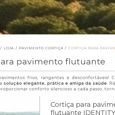
/
LOJA
/
PAVIMENTO CORTIÇA
/
CORTIÇA PARA PAVIM
para pavimento flutuante
pavimentos frios, rangentes e desconfortáveis!
ma
solução elegante, prática e amiga da saúde
. R
roporcionar conforto silencioso a cada passo, torn
Cortiça para pavim
flutuante IDENTIT