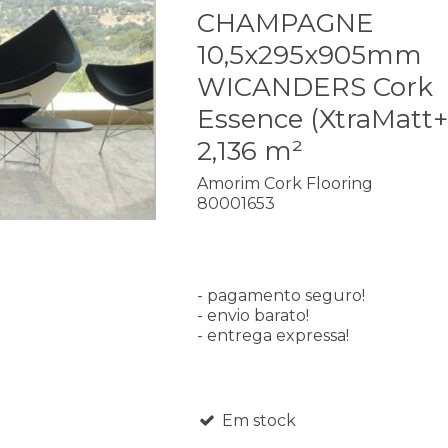
CHAMPAGNE
10,5x295x905mm
WICANDERS Cork
Essence (XtraMatt+
2,136 m²
Amorim Cork Flooring
80001653
- pagamento seguro!
- envio barato!
- entrega expressa!
Em stock