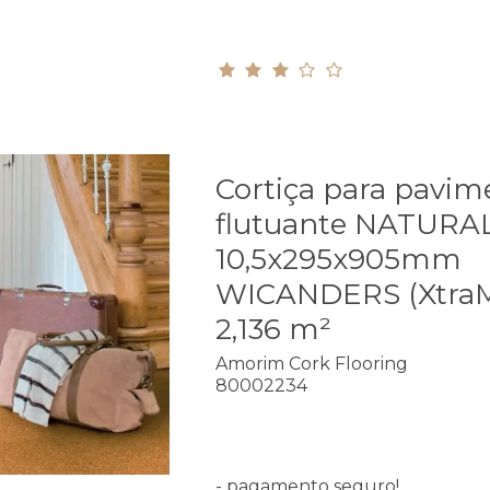
Cortiça para pavim
flutuante NATURA
10,5x295x905mm
WICANDERS (XtraM
2,136 m²
Amorim Cork Flooring
80002234
- pagamento seguro!