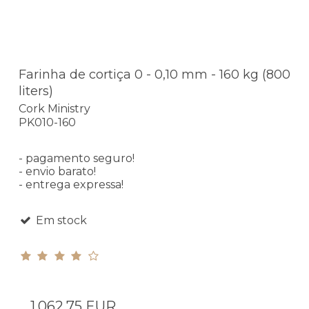
Farinha de cortiça 0 - 0,10 mm - 160 kg (800
liters)
Cork Ministry
PK010-160
- pagamento seguro!
- envio barato!
- entrega expressa!
Em stock
1.062,75 EUR