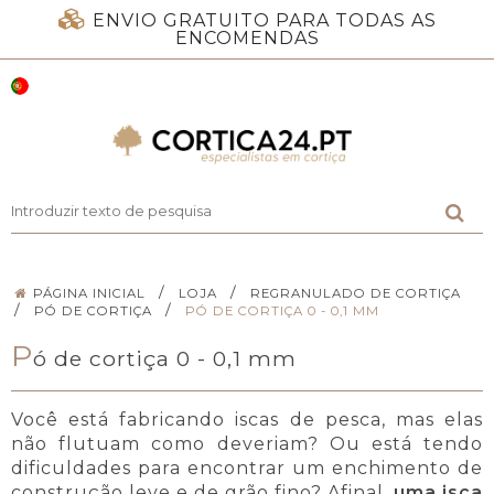
ENVIO GRATUITO PARA TODAS AS
ENCOMENDAS
/
/
PÁGINA INICIAL
LOJA
REGRANULADO DE CORTIÇA
/
/
PÓ DE CORTIÇA
PÓ DE CORTIÇA 0 - 0,1 MM
P
ó de cortiça 0 - 0,1 mm
Você está fabricando iscas de pesca, mas elas
não flutuam como deveriam? Ou está tendo
dificuldades para encontrar um enchimento de
construção leve e de grão fino? Afinal,
uma isca