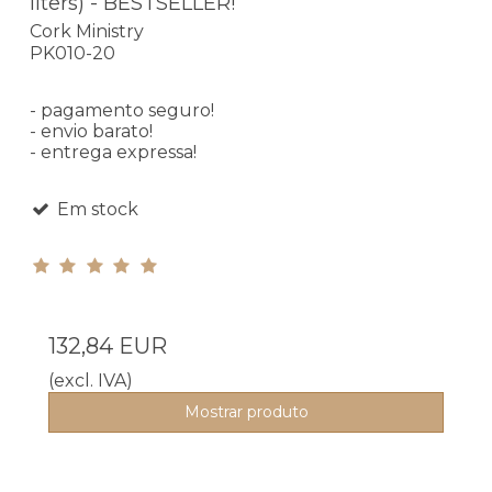
liters) - BESTSELLER!
Cork Ministry
PK010-20
- pagamento seguro!
- envio barato!
- entrega expressa!
Em stock
132,84 EUR
(excl. IVA)
Mostrar produto