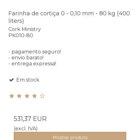
Farinha de cortiça 0 - 0,10 mm - 80 kg (400
liters)
Cork Ministry
PK010-80
- pagamento seguro!
- envio barato!
- entrega expressa!
Em stock
531,37 EUR
(excl. IVA)
Mostrar produto