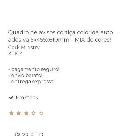
Quadro de avisos cortiça colorida auto
adesiva 5x455x610mm - MIX de cores!
Cork Ministry
KTK-?
- pagamento seguro!
- envio barato!
- entrega expressa!
Em stock
39,23 EUR