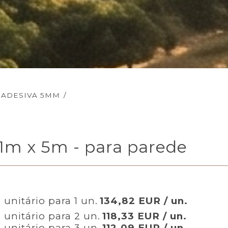
 ADESIVA 5MM
/
 1m x 5m - para parede
 unitário para 1 un.
134,82 EUR / un.
 unitário para 2 un.
118,33 EUR / un.
 unitário para 3 un.
112,09 EUR / un.