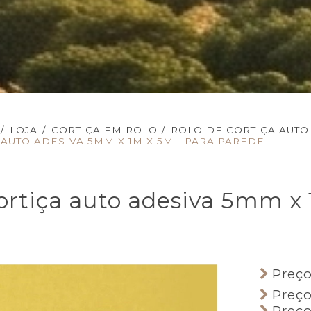
/
LOJA
/
CORTIÇA EM ROLO
/
ROLO DE CORTIÇA AUTO
AUTO ADESIVA 5MM X 1M X 5M - PARA PAREDE
cortiça auto adesiva 5mm x
Preço
Preço
Preço