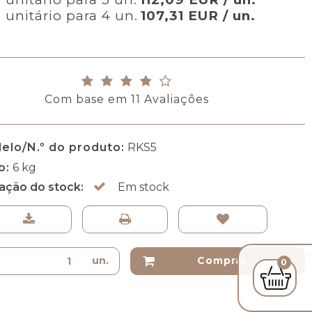
 unitário para 4 un.
107,31 EUR / un.
Com base em
11
Avaliações
elo/N.º do produto:
RKS5
o:
6
kg
uação do stock:
Em stock
un.
Comprar
0