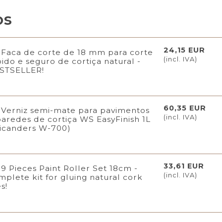
os
24,15 EUR
Faca de corte de 18 mm para corte
(incl. IVA)
pido e seguro de cortiça natural -
STSELLER!
60,35 EUR
Verniz semi-mate para pavimentos
(incl. IVA)
paredes de cortiça WS EasyFinish 1L
icanders W-700)
33,61 EUR
9 Pieces Paint Roller Set 18cm -
(incl. IVA)
mplete kit for gluing natural cork
es!