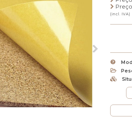
Preço
(incl. IVA)
Mod
Pes
Sit