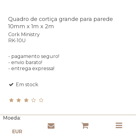
Quadro de cortiça grande para parede
10mm x 1m x 2m
Cork Ministry
RK-10U
- pagamento seguro!
- envio barato!
- entrega expressa!
Em stock
Moeda:
85,94 EUR
(incl. IVA)