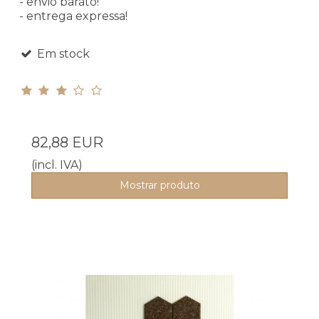
- envio barato!
- entrega expressa!
Em stock
82,88 EUR
(incl. IVA)
Mostrar produto