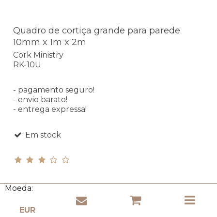
Quadro de cortiça grande para parede
10mm x 1m x 2m
Cork Ministry
RK-10U
- pagamento seguro!
- envio barato!
- entrega expressa!
Em stock
Moeda:
85,94 EUR
(incl. IVA)