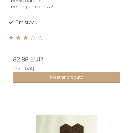
- envio barato!
- entrega expressa!
Em stock
82,88 EUR
(incl. IVA)
Mostrar produto