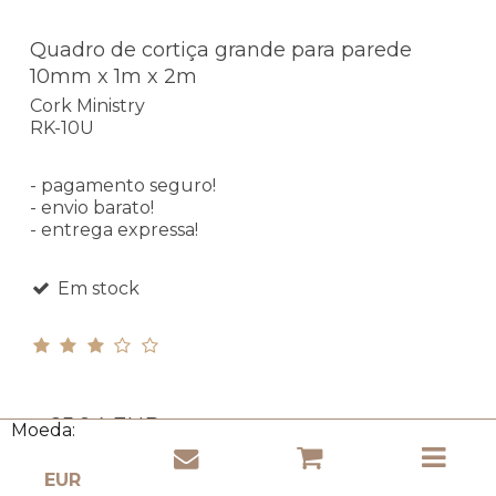
Quadro de cortiça grande para parede
10mm x 1m x 2m
Cork Ministry
RK-10U
- pagamento seguro!
- envio barato!
- entrega expressa!
Em stock
85,94 EUR
Moeda:
(incl. IVA)
Mostrar produto