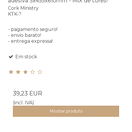
adesiva 5x455x610mm - MIX de cores!
Cork Ministry
KTK-?
- pagamento seguro!
- envio barato!
- entrega expressa!
Em stock
39,23 EUR
(incl. IVA)
Mostrar produto