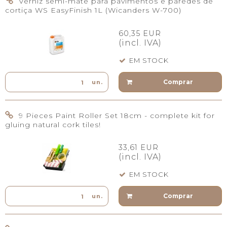
Verniz semi-mate para pavimentos e paredes de
cortiça WS EasyFinish 1L (Wicanders W-700)
60,35 EUR
(incl. IVA)
EM STOCK
Comprar
un.
9 Pieces Paint Roller Set 18cm - complete kit for
gluing natural cork tiles!
33,61 EUR
(incl. IVA)
EM STOCK
Comprar
un.