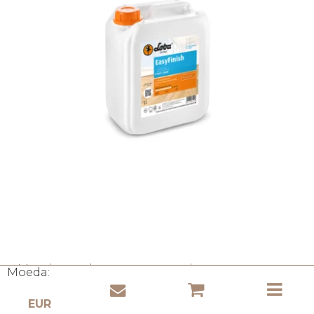
Verniz semi-mate para pavimentos e
Moeda:
paredes de cortiça WS EasyFinish 1L
(Wicanders W-700)